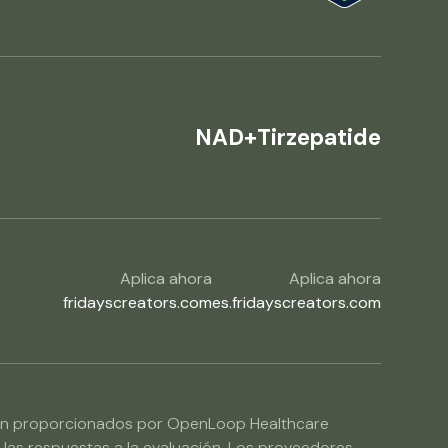
NAD+
Tirzepatide
Aplica ahora
Aplica ahora
fridayscreators.com
es.fridayscreators.com
os son proporcionados por OpenLoop Healthcare
y las respuestas a la evaluación. Los proveedores