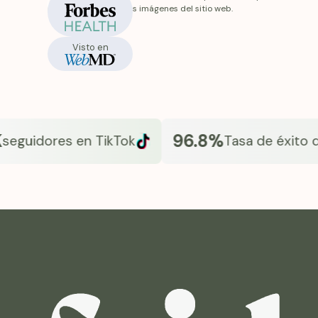
En stock
reciba diferirán de las imágenes del sitio web.
Visto en
96.8%
uidores en TikTok
Tasa de éxito de Fr