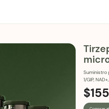
Tirze
micr
Suministro
1/GIP, NAD+,
$
15
Comprar a