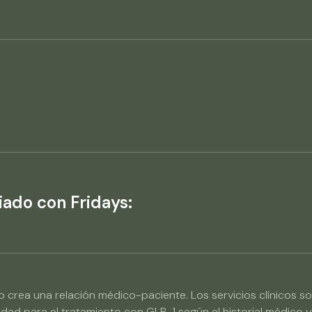
:
iado con Fridays:
s no crea una relación médico-paciente. Los servicios clínic
lidad para el tratamiento con GLP-1 según el historial médico 