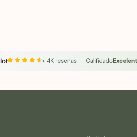
enestar basado en la ciencia en tu rutina diaria
ones.
+ 4K reseñas
Calificado
Excelente