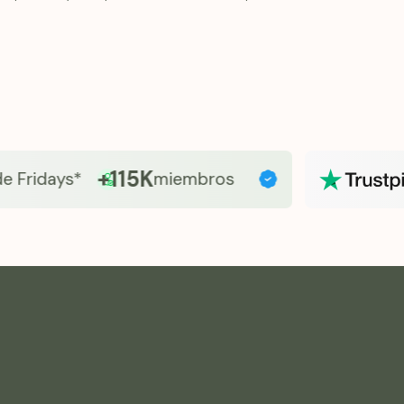
integrar el bi
sin complicaci
+115K
idays*
miembros