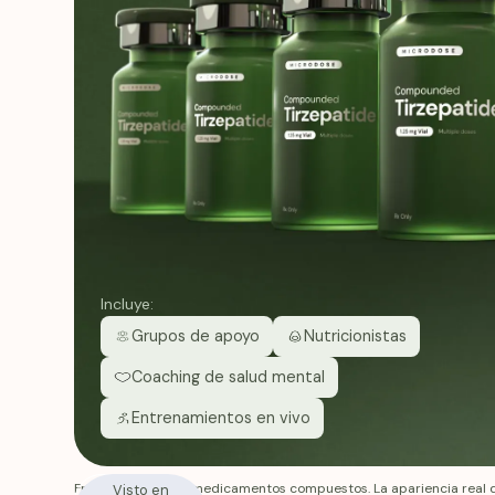
Incluye:
Grupos de apoyo
Nutricionistas
Coaching de salud mental
Entrenamientos en vivo
Fridays no fabrica medicamentos compuestos. La apariencia real 
Visto en