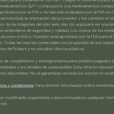
ar medicamentos GLP-1 compuestos. Los medicamentos compue
 aprobados por la FDA y no han sido evaluados por la FDA en cu
 individual, la orientación del proveedor y los cambios en el
r de las imágenes del sitio web. Haz clic aquí para ver una li
ltos estándares de seguridad y calidad. Los costos de los med
de peso crónico; Ozempic está aprobado por la FDA para el t
so. Todas las marcas comerciales son propiedad de sus respec
ntes de Fridays y no estudios clínicos públicos.
ente de cumplimiento y entrega interna para pedidos pagados du
statales y los detalles de cada pedido. Esta cifra no represent
os disponibles. No se garantizan recetas por escrito ni resu
nos y condiciones
. Para obtener información sobre reembolso
er modificada, suspendida o descontinuada en cualquier momen
ción.