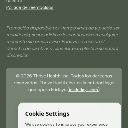
nuestra
Política de reembolsos
.
Promoción disponible por tiempo limitado y puede ser
modificada, suspendida o descontinuada en cualquier
momento sin previo aviso. Fridays se reserva el
derecho de cambiar o cancelar esta oferta a su entera
discreción.
©
2026
Thrive Health, Inc. Todos los derechos
reservados. Thrive Health, Inc. es la entidad legal
que opera Fridays (
)
joinfridays.com
17322 Murphy Ave, Irvine, CA 92614
(484) 715 9081
Cookie Settings
We use cookies to improve your experience
Política de Privacidad