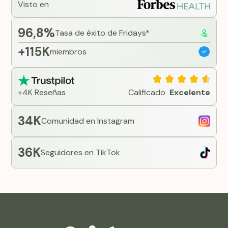
Visto en
personalizada, Fridays hace que la terapia avanzada
con GLP-1 sea sencilla y accesible desde casa.
96,8%
Tasa de éxito de Fridays*
+115K
miembros
+4K Reseñas
Calificado
Excelente
34K
Comunidad en Instagram
36K
Seguidores en TikTok