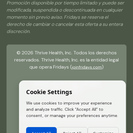
Promoción disponible por tiempo limitado y puede ser
modificada, suspendida o descontinuada en cualquier
momento sin previo aviso. Fridays se reserva el
derecho de cambiar o cancelar esta oferta a su entera
discreción.
©
2026
Thrive Health, Inc. Todos los derechos
reservados. Thrive Health, Inc. es la entidad legal
que opera Fridays (
)
joinfridays.com
17322 Murphy Ave, Irvine, CA 92614
(484) 715 9081
Cookie Settings
We use cookies to improve your experience
Política de Privacidad
and analyze traffic. Click "Accept All" to
Términos de Servicio
consent, or manage your preferences anytime.
Información de Seguridad de los Medicamentos